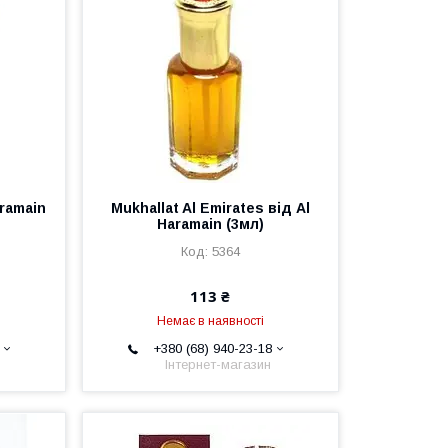
aramain
Mukhallat Al Emirates від Al
Haramain (3мл)
5364
113 ₴
Немає в наявності
+380 (68) 940-23-18
Інтернет-магазин