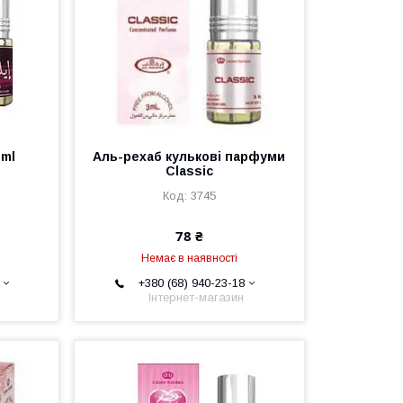
3ml
Аль-рехаб кулькові парфуми
Classic
3745
78 ₴
Немає в наявності
+380 (68) 940-23-18
Інтернет-магазин