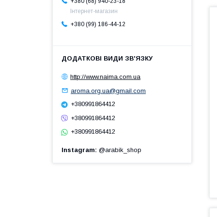
+380 (68) 940-23-18
Інтернет-магазин
+380 (99) 186-44-12
http://www.naima.com.ua
aroma.org.ua@gmail.com
+380991864412
+380991864412
+380991864412
Instagram
@arabik_shop