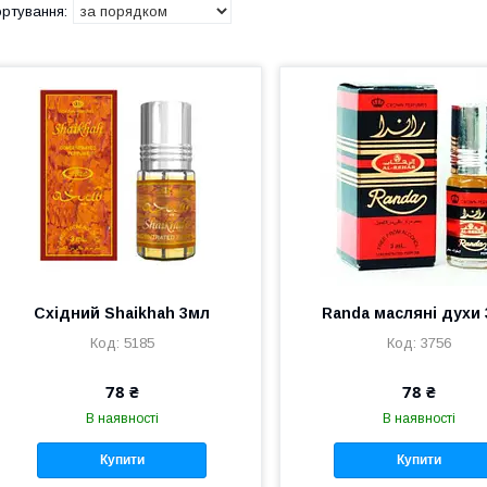
Східний Shaikhah 3мл
Randa масляні духи
5185
3756
78 ₴
78 ₴
В наявності
В наявності
Купити
Купити