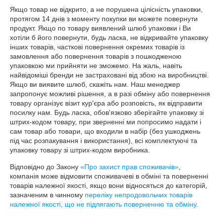
Якщо товар не відкрито, а не порушена цілісність упаковки, 
протягом 14 днів з моменту покупки ви можете повернути 
продукт. Якщо по товару виявлений шлюб упаковки і Ви 
хотіли б його повернути, будь ласка, не відкривайте упаковку 
інших товарів, часткові повернення окремих товарів із 
замовлення або повернення товарів з пошкодженою 
упаковкою ми прийняти не зможемо. На жаль, навіть 
найвідоміші бренди не застраховані від збою на виробництві. 
Якщо ви виявите шлюб, скажіть нам. Наш менеджер 
запропонує можливі рішення, а в разі обміну або повернення 
товару організує візит кур'єра або розповість, як відправити 
посилку нам. Будь ласка, обов'язково зберігайте упаковку зі 
штрих-кодом товару, при зверненні ми попросимо надати і 
сам товар або товари, що входили в набір (без ушкоджень 
під час розпакування і використання), всі комплектуючі та 
упаковку товару зі штрих-кодом виробника.
Відповідно до Закону
«Про захист прав споживачів»
,
компанія може відмовити споживачеві в обміні та поверненні
товарів належної якості, якщо вони відносяться до категорій,
зазначеним в чинному
переліку непродовольчих товарів
належної якості, що не підлягають поверненню та обміну
.