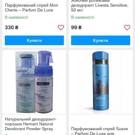
Жіночий роликовий
Парфумований спрей Mon
дезодорант Livesta Sensitive,
Cherie – Parfum De Luxe
50 мл
В наявності
В наявності
330
99
₴
₴
Купити
Купити
Натуральний дезодорант-
порошок Hemani Natural
Deodorant Powder Spray
Парфумований спрей Suave
– Parfum De Luxe​ для