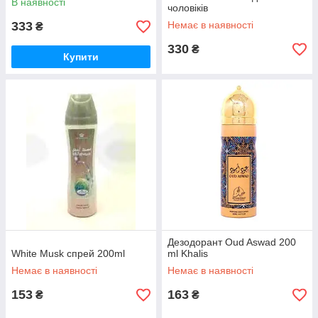
В наявності
чоловіків
333
Немає в наявності
₴
330
₴
Купити
Дезодорант Oud Aswad 200
White Musk спрей 200ml
ml Khalis
Немає в наявності
Немає в наявності
153
163
₴
₴