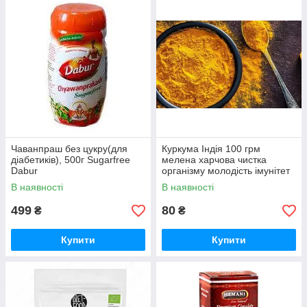
Чаванпраш без цукру(для
Куркума Індія 100 грм
діабетиків), 500г Sugarfree
мелена харчова чистка
Dabur
організму молодість імунітет
В наявності
В наявності
499
80
₴
₴
Купити
Купити