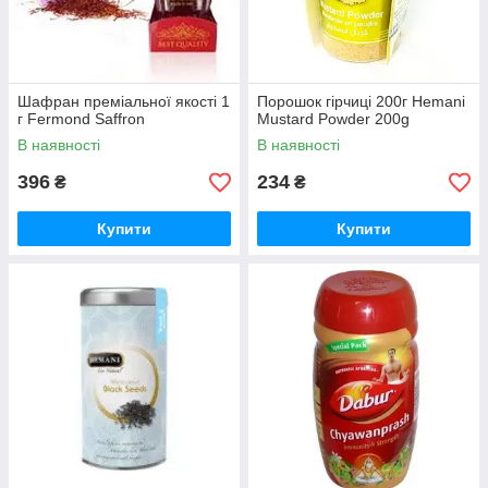
Шафран преміальної якості 1
Порошок гірчиці 200г Hemani
г Fermond Saffron
Mustard Powder 200g
В наявності
В наявності
396
234
₴
₴
Купити
Купити