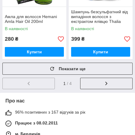
Шампунь безсульфатний від
Амла для волосся Hemani
випадіння волосся з
Amla Hair Oil 200ml
екстрактом ялівцю Тhalia
(3601011)
В наявності
В наявності
280
399
₴
₴
Купити
Купити
Показати ще
1
/ 4
Про нас
96% позитивних з 167 відгуків за рік
Працює з 08.02.2011
м. Бердичів