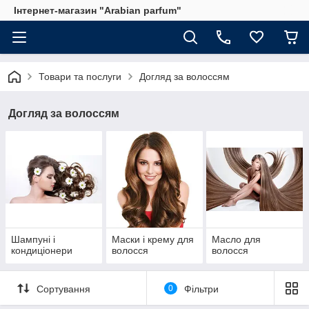
Інтернет-магазин "Arabian parfum"
Товари та послуги
Догляд за волоссям
Догляд за волоссям
Шампуні і
Маски і крему для
Масло для
кондиціонери
волосся
волосся
Сортування
0
Фільтри