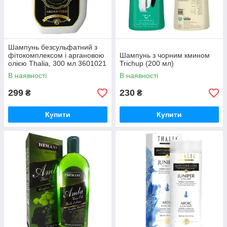
Шампунь безсульфатний з
фітокомплексом і аргановою
Шампунь з чорним кмином
олією Thalia, 300 мл 3601021
Trichup (200 мл)
В наявності
В наявності
299
230
₴
₴
Купити
Купити