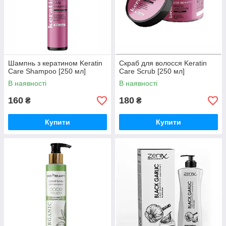
Шампнь з кератином Keratin
Скраб для волосся Keratin
Care Shampoo [250 мл]
Care Scrub [250 мл]
В наявності
В наявності
160
180
₴
₴
Купити
Купити