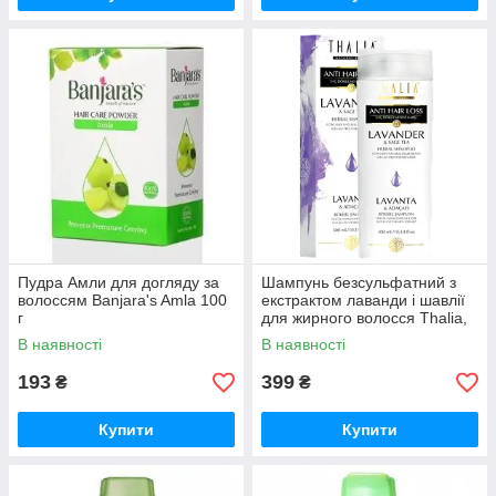
Пудра Амли для догляду за
Шампунь безсульфатний з
волоссям Banjara's Amla 100
екстрактом лаванди і шавлії
г
для жирного волосся Тhalia,
300мл 3601013
В наявності
В наявності
193
399
₴
₴
Купити
Купити