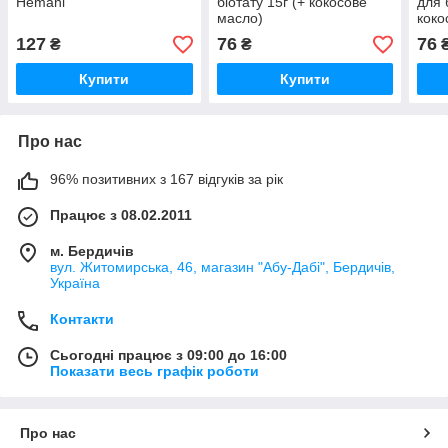
Hemani
біотату 15г (+ кокосове
для б
масло)
коко
127
76
76
₴
₴
Купити
Купити
Про нас
96% позитивних з 167 відгуків за рік
Працює з 08.02.2011
м. Бердичів
вул. Житомирська, 46, магазин "Абу-Дабі", Бердичів,
Україна
Контакти
Сьогодні працює з 09:00 до 16:00
Показати весь графік роботи
Про нас