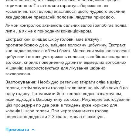
отримання олії з квіток хни гарантує збереження як
косметичні, так і цілющі властивості цього чудового рослини,
яке дароване прекрасній половині людства природою.
Лимон контролює активність сальних залоз і запобігає поява
лупи , а як же є природним кондиціонером.
Екстракт хни очищає шкіру голови, має в'яжучу і
протигрибковою дією, зміцнює волосяну цибулину. Екстракт
хни надає волоссю об'єм і блиск. Масло хни зміцнює волосяні
цибулини і потовщує стрижень волосся, запобігає випадання
волосся, сприяє поверненню до життя відмерлих волосяних
мішечків; використовується для лікування шкірних
захворювань.
Застосування:
Необхідно ретельно втирати олію в шкіру
голови, потім закутати голову і залишити на ніч або хоча б на
одну годину. Потім змити його теплою водою з шампунем,
який підходить Вашому типу волосся. Регулярне застосування
цієї процедури по два рази в тиждень дуже корисно для
коренів і шкіри голови. При черговому миття голови,
переважно додавати 2-3 краплі масла в шампунь.
Приховати