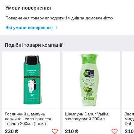
Умови повернення
Повернення товару впродовж 14 днів за домовленістю
Всі умови повернення
Подібні товари компанії
Рослинний шампунь
Шампунь Dabur Vatika
Зво
довжина і сила волосся
зволожуючий 200мл
мигд
Trichup 200мл (Індія)
Dab
230
210
210
₴
₴