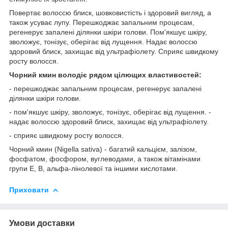
Повертає волоссю блиск, шовковистість і здоровий вигляд, а
також усуває лупу. Перешкоджає запальним процесам,
регенерує запалені ділянки шкіри голови. Пом'якшує шкіру,
зволожує, тонізує, оберігає від лущення. Надає волоссю
здоровий блиск, захищає від ультрафіолету. Сприяє швидкому
росту волосся.
Чорний кмин володіє рядом цілющих властивостей:
- перешкоджає запальним процесам, регенерує запалені
ділянки шкіри голови.
- пом'якшує шкіру, зволожує, тонізує, оберігає від лущення. -
надає волоссю здоровий блиск, захищає від ультрафіолету.
- сприяє швидкому росту волосся.
Чорний кмин (Nigella sativa) - багатий кальцієм, залізом,
фосфатом, фосфором, вуглеводами, а також вітамінами
групи Е, В, альфа-лінолевої та іншими кислотами.
Приховати
Умови доставки