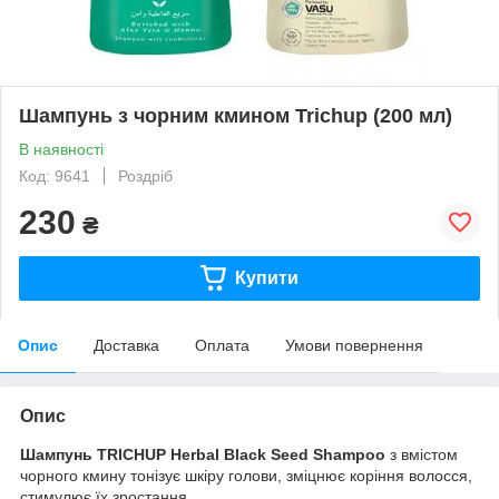
Шампунь з чорним кмином Trichup (200 мл)
В наявності
Код: 9641
Роздріб
230
₴
Купити
Опис
Доставка
Оплата
Умови повернення
Опис
Шампунь
TRICHUP
Herbal
B
lack Seed
Shampoo
з вмістом
чорного кмину тонізує шкіру голови, зміцнює коріння волосся,
стимулює їх зростання.