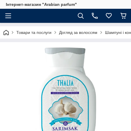
Інтернет-магазин "Arabian parfum"
Товари та послуги
Догляд за волоссям
Шампуні і ко