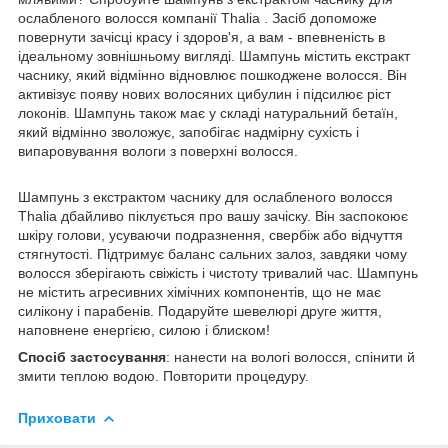
ослабленого волосся компанії Thalia . Засіб допоможе
повернути зачісці красу і здоров'я, а вам - впевненість в
ідеальному зовнішньому вигляді. Шампунь містить екстракт
часнику, який відмінно відновлює пошкоджене волосся. Він
активізує появу нових волосяних цибулин і підсилює ріст
локонів. Шампунь також має у складі натуральний бетаїн,
який відмінно зволожує, запобігає надмірну сухість і
випаровування вологи з поверхні волосся.
Шампунь з екстрактом часнику для ослабленого волосся
Thalia дбайливо піклується про вашу зачіску. Він заспокоює
шкіру голови, усуваючи подразнення, свербіж або відчуття
стягнутості. Підтримує баланс сальних залоз, завдяки чому
волосся зберігають свіжість і чистоту тривалий час. Шампунь
не містить агресивних хімічних компонентів, що не має
силікону і парабенів. Подаруйте шевелюрі друге життя,
наповнене енергією, силою і блиском!
Спосіб застосування
: нанести на вологі волосся, спінити й
змити теплою водою. Повторити процедуру.
Приховати