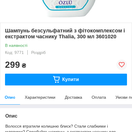
Шампунь безсульфатний з фітокомплексом і
екстрактом часнику Thalia, 300 мл 3601020
В наявності
Код: 9771
Роздріб
299
₴
Купити
Опис
Характеристики
Доставка
Оплата
Умови п
Опис
Волосся втратили колишню блиск? Стали слабкими і
млявими? Спробуйте шампунь з екстрактом часнику для