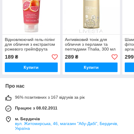
Відновлюючий гель-пілінг
Антивіковий тонік для
Шамп
для обличчя з екстрактом
обличчя з перлами та
фіто
рожевого грейпфрута
пептидами Thalia, 300 мл
арга
THALIA, 170 мл
300 
189
289
299
₴
₴
Купити
Купити
Про нас
96% позитивних з 167 відгуків за рік
Працює з 08.02.2011
м. Бердичів
вул. Житомирська, 46, магазин "Абу-Дабі", Бердичів,
Україна