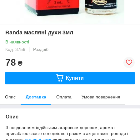
Randa масляні духи 3мл
В наявності
Код: 3756
Роздріб
78
₴
Купити
Опис
Доставка
Оплата
Умови повернення
Опис
З поєднанням індійським агаровым деревом, аромат
приваблює своєю солодкістю і разом з акцентами троянди і
жасмину
масляні духи
виділяються своєю томностью.