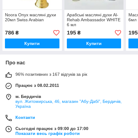
Noora Onyx масляні духи
Арабські масляні духи Al-
Масл
20мл Swiss Arabian
Rehab Ambassador WHITE
6мл
6 мл
786
195
195
₴
₴
Купити
Купити
Про нас
96% позитивних з 167 відгуків за рік
Працює з 08.02.2011
м. Бердичів
вул. Житомирська, 46, магазин "Абу-Дабі", Бердичів,
Україна
Контакти
Сьогодні працює з 09:00 до 17:00
Показати весь графік роботи