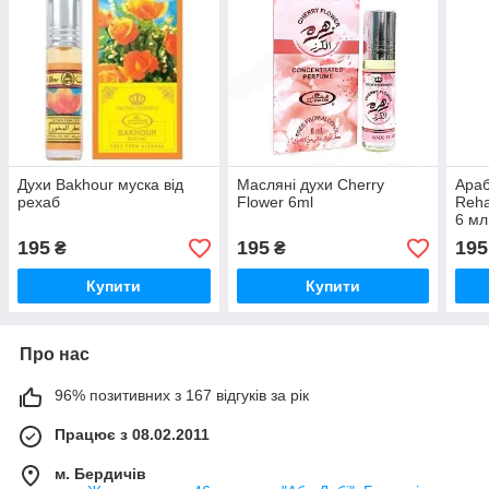
Духи Bakhour муска від
Масляні духи Cherry
Араб
рехаб
Flower 6ml
Reh
6 мл
195
195
195
₴
₴
Купити
Купити
Про нас
96% позитивних з 167 відгуків за рік
Працює з 08.02.2011
м. Бердичів