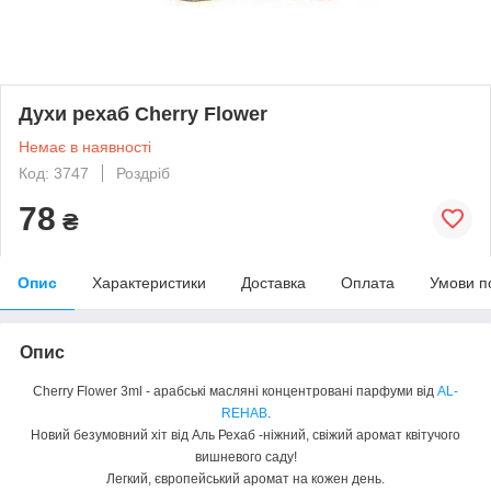
Духи рехаб Cherry Flower
Немає в наявності
Код: 3747
Роздріб
78
₴
Опис
Характеристики
Доставка
Оплата
Умови п
Опис
Cherry Flower 3ml - арабські масляні концентровані парфуми від
AL-
REHAB
.
Новий безумовний хіт від Аль Рехаб -ніжний, свіжий аромат квітучого
вишневого саду!
Легкий, європейський аромат на кожен день.