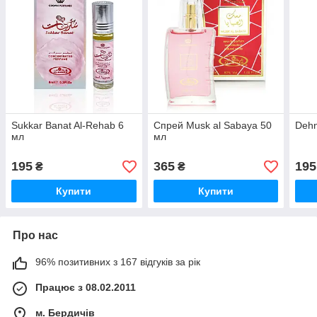
Sukkar Banat Al-Rehab 6
Спрей Musk al Sabaya 50
Dehn
мл
мл
195
365
195
₴
₴
Купити
Купити
Про нас
96% позитивних з 167 відгуків за рік
Працює з 08.02.2011
м. Бердичів