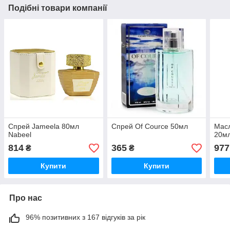
Подібні товари компанії
Спрей Jameela 80мл
Спрей Of Cource 50мл
Масл
Nabeel
20м
814
365
977
₴
₴
Купити
Купити
Про нас
96% позитивних з 167 відгуків за рік