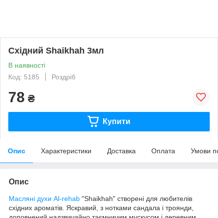
Східний Shaikhah 3мл
В наявності
Код: 5185
Роздріб
78
₴
Купити
Опис
Характеристики
Доставка
Оплата
Умови п
Опис
Масляні духи
Al-rehab
"Shaikhah" створені для любителів
східних ароматів. Яскравий, з нотками сандала і троянди,
доповнений надзвичайно таємничим мускусом і деревним