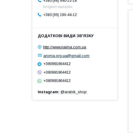
+380 (68) 940-23-18
Інтернет-магазин
+380 (99) 186-44-12
http://www.naima.com.ua
aroma.org.ua@gmail.com
+380991864412
+380991864412
+380991864412
Instagram
@arabik_shop