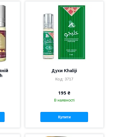
яній
Духи Khaliji
ah
3717
195 ₴
В наявності
Купити