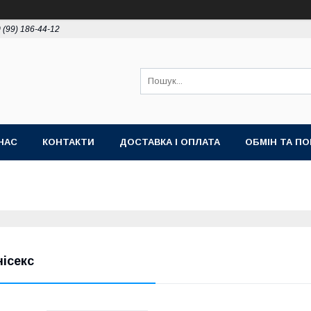
 (99) 186-44-12
НАС
КОНТАКТИ
ДОСТАВКА І ОПЛАТА
ОБМІН ТА П
нісекс