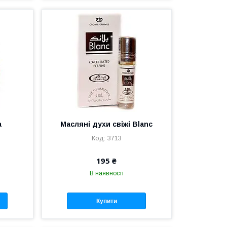
a
Масляні духи свіжі Blanc
3713
195 ₴
В наявності
Купити