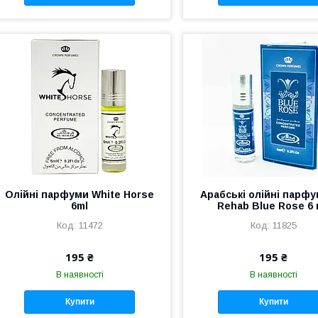
Олійні парфуми White Horse
Арабські олійні парфу
6ml
Rehab Blue Rose 6
11472
11825
195 ₴
195 ₴
В наявності
В наявності
Купити
Купити