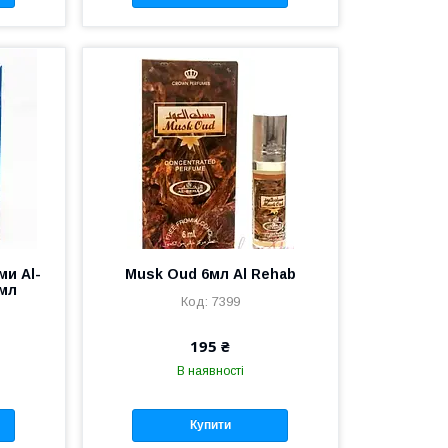
ми Al-
Musk Oud 6мл Al Rehab
 мл
7399
195 ₴
В наявності
Купити