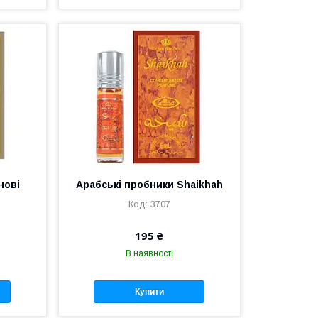
нові
Арабські пробники Shaikhah
3707
195 ₴
В наявності
Купити