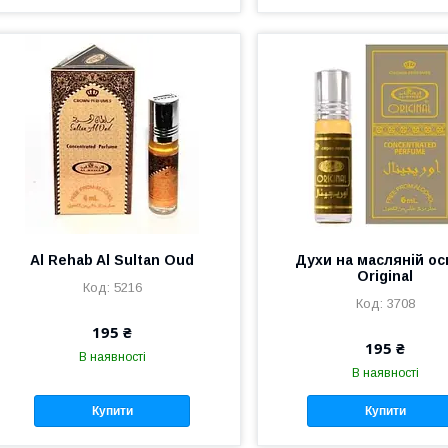
Al Rehab Al Sultan Oud
Духи на масляній ос
Original
5216
3708
195 ₴
195 ₴
В наявності
В наявності
Купити
Купити