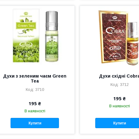
Духи з зеленим чаєм Green
Духи східні Cobr
Tea
3712
3710
195 ₴
195 ₴
В наявності
В наявності
Купити
Купити