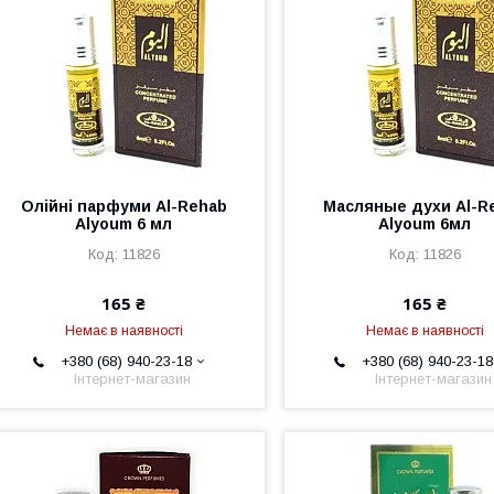
Олійні парфуми Al-Rehab
Масляные духи Al-R
Alyoum 6 мл
Alyoum 6мл
11826
11826
165 ₴
165 ₴
Немає в наявності
Немає в наявності
+380 (68) 940-23-18
+380 (68) 940-23-18
Інтернет-магазин
Інтернет-магазин