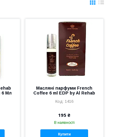
Rehab
Масляні парфуми French
с 6 Мл
Coffee 6 ml EDP by Al Rehab
1416
195 ₴
В наявності
Купити