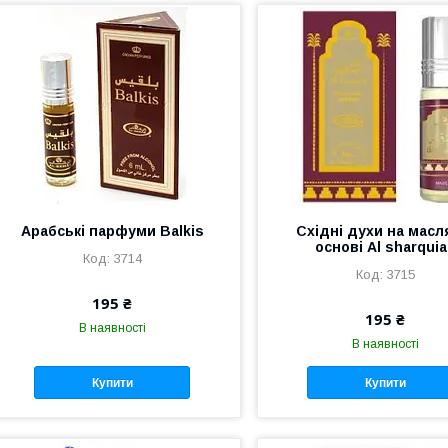
Арабські парфуми Balkis
Східні духи на масл
основі Al sharqui
3714
3715
195 ₴
195 ₴
В наявності
В наявності
Купити
Купити