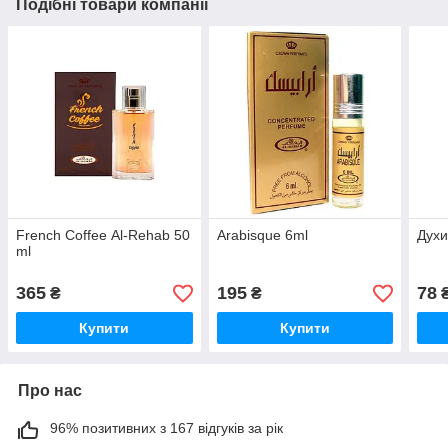
Подібні товари компанії
French Coffee Al-Rehab​ 50
Arabisque 6ml
Духи
ml
365
195
78
₴
₴
Купити
Купити
Про нас
96% позитивних з 167 відгуків за рік