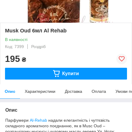
Musk Oud 6мл Al Rehab
В наявності
Код: 7399
Роздріб
195
₴
Купити
Опис
Характеристики
Доставка
Оплата
Умови п
Опис
Парфумери
Al-Rehab
надали елегантність і чуттєвість
складного ароматного поєднанню, як в Musc Oud –
розпашілому мускусу і чудовому маслу дерева Уд. Ноти: