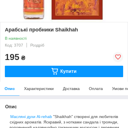
Арабські пробники Shaikhah
В наявності
Код: 3707
Роздріб
195
₴
Купити
Опис
Характеристики
Доставка
Оплата
Умови п
Опис
Масляні духи
Al-rehab
"Shaikhah" створені для любителів
східних ароматів. Яскравий, з нотками сандала і троянди,
доповнений надзвичайно таємничим мускусом і деревним