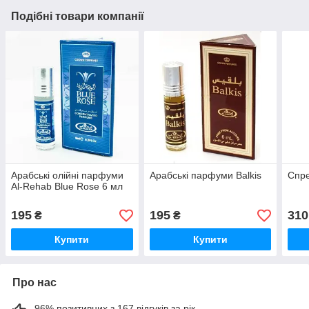
Подібні товари компанії
Арабські олійні парфуми
Арабські парфуми Balkis
Спре
Al-Rehab Blue Rose 6 мл
195
195
310
₴
₴
Купити
Купити
Про нас
96% позитивних з 167 відгуків за рік