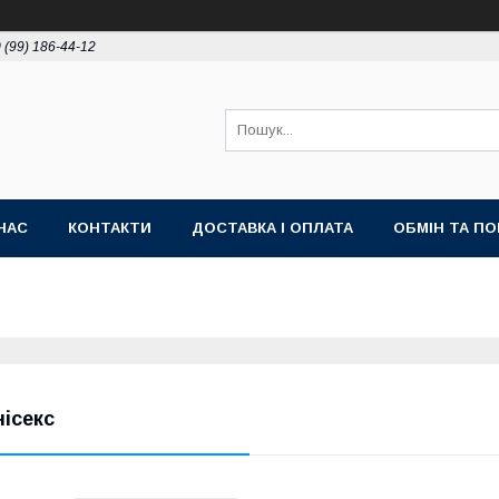
 (99) 186-44-12
НАС
КОНТАКТИ
ДОСТАВКА І ОПЛАТА
ОБМІН ТА П
нісекс