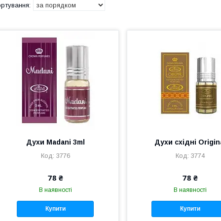
Духи Madani 3ml
Духи східні Origin
3776
3774
78 ₴
78 ₴
В наявності
В наявності
Купити
Купити