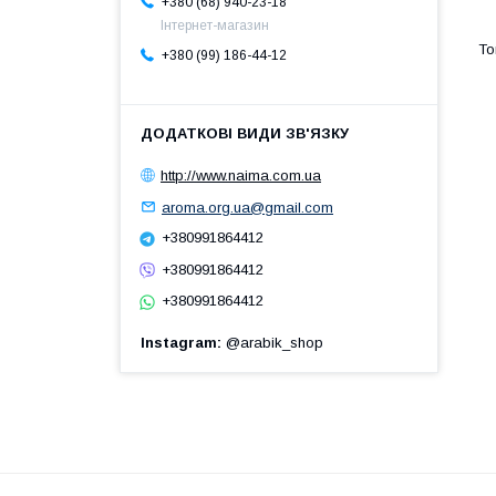
+380 (68) 940-23-18
Інтернет-магазин
+380 (99) 186-44-12
http://www.naima.com.ua
aroma.org.ua@gmail.com
+380991864412
+380991864412
+380991864412
Instagram
@arabik_shop