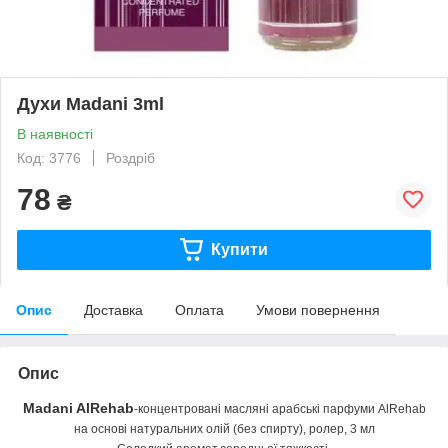
Духи Madani 3ml
В наявності
Код: 3776
Роздріб
78
₴
Купити
Опис
Доставка
Оплата
Умови повернення
Опис
Madani
AlRehab
-концентровані масляні арабські парфуми AlRehab
на основі натуральних олій (без спирту), ролер, 3 мл