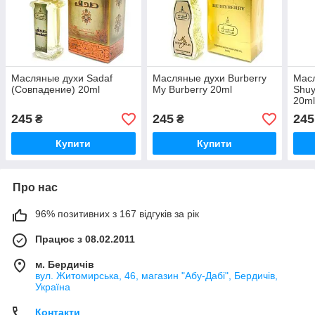
Масляные духи Sadaf
Масляные духи Burberry
Масл
(Совпадение) 20ml
My Burberry 20ml
Shuy
20m
245
245
245
₴
₴
Купити
Купити
Про нас
96% позитивних з 167 відгуків за рік
Працює з 08.02.2011
м. Бердичів
вул. Житомирська, 46, магазин "Абу-Дабі", Бердичів,
Україна
Контакти