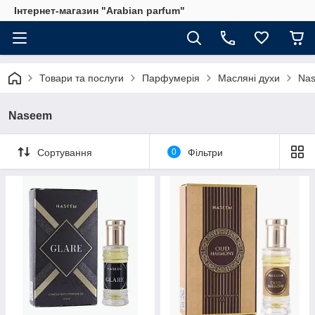
Інтернет-магазин "Arabian parfum"
Товари та послуги
Парфумерія
Масляні духи
Na
Naseem
Сортування
0
Фільтри