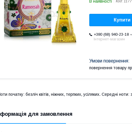
В наявності
Код:
1177
Купити
+380 (68) 940-23-18
Інтернет-магазин
повернення товару п
оти початку: безліч квітів, ніжних, терпких, усіляких. Середні ноти
нформація для замовлення