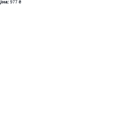
іна:
977 ₴