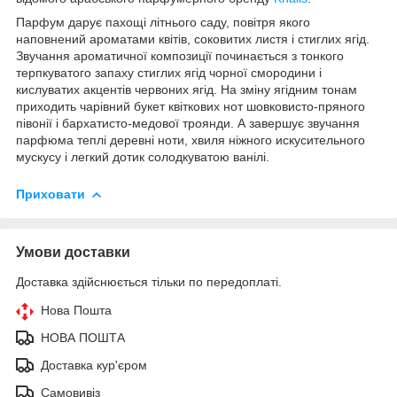
Парфум дарує пахощі літнього саду, повітря якого
наповнений ароматами квітів, соковитих листя і стиглих ягід.
Звучання ароматичної композиції починається з тонкого
терпкуватого запаху стиглих ягід чорної смородини і
кислуватих акцентів червоних ягід. На зміну ягідним тонам
приходить чарівний букет квіткових нот шовковисто-пряного
півонії і бархатисто-медової троянди. А завершує звучання
парфюма теплі деревні ноти, хвиля ніжного искусительного
мускусу і легкий дотик солодкуватою ванілі.
Приховати
Умови доставки
Доставка здійснюється тільки по передоплаті.
Нова Пошта
НОВА ПОШТА
Доставка кур'єром
Самовивіз