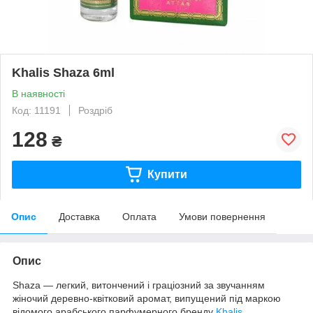
Khalis Shaza 6ml
В наявності
Код: 11191
Роздріб
128
₴
Купити
Опис
Доставка
Оплата
Умови повернення
Опис
Shaza — легкий, витончений і граціозний за звучанням
жіночий деревно-квітковий аромат, випущений під маркою
відомого арабського парфумерного бренду
Khalis
.