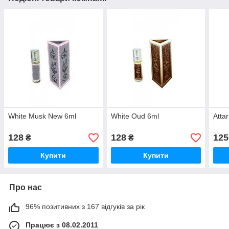
White Musk New 6ml
White Oud 6ml
Attar
128
128
125
₴
₴
Купити
Купити
Про нас
96% позитивних з 167 відгуків за рік
Працює з 08.02.2011