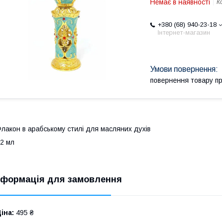
Немає в наявності
К
+380 (68) 940-23-18
Інтернет-магазин
повернення товару п
лакон в арабському стилі для масляних духів
2 мл
нформація для замовлення
іна:
495 ₴