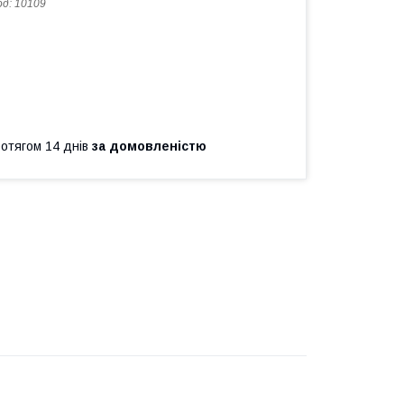
од:
10109
ротягом 14 днів
за домовленістю