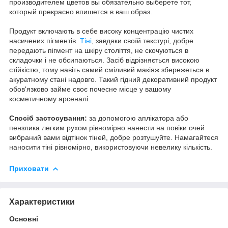
производителем цветов вы обязательно выберете тот,
который прекрасно впишется в ваш образ.
Продукт включають в себе високу концентрацію чистих
насичених пігментів.
Тіні
, завдяки своїй текстурі, добре
передають пігмент на шкіру століття, не скочуються в
складочки і не обсипаються. Засіб відрізняється високою
стійкістю, тому навіть самий сміливий макіяж збережеться в
акуратному стані надовго. Такий гідний декоративний продукт
обов'язково займе своє почесне місце у вашому
косметичному арсеналі.
Спосіб застосування:
за допомогою аплікатора або
пензлика легким рухом рівномірно нанести на повіки очей
вибраний вами відтінок тіней, добре розтушуйте. Намагайтеся
наносити тіні рівномірно, використовуючи невелику кількість.
Приховати
Характеристики
Основні