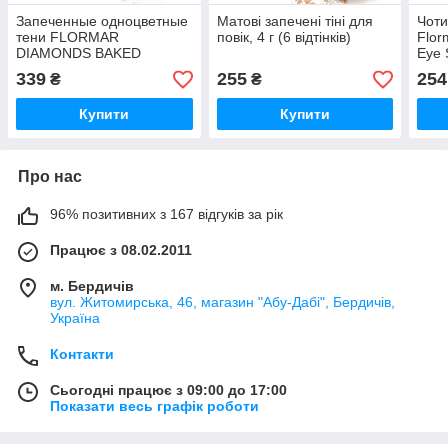
Запеченные одноцветные
Матові запечені тіні для
Чоти
тени FLORMAR
повік, 4 г (6 відтінків)
Flor
DIAMONDS BAKED
Eye 
EYESHADOW, 5 г (6
339
255
254
₴
₴
оттенков)
Купити
Купити
Про нас
96% позитивних з 167 відгуків за рік
Працює з 08.02.2011
м. Бердичів
вул. Житомирська, 46, магазин "Абу-Дабі", Бердичів,
Україна
Контакти
Сьогодні працює з 09:00 до 17:00
Показати весь графік роботи