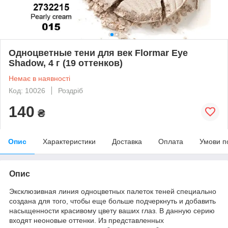
Одноцветные тени для век Flormar Eye
Shadow, 4 г (19 оттенков)
Немає в наявності
Код: 10026
Роздріб
140
₴
Опис
Характеристики
Доставка
Оплата
Умови п
Опис
Эксклюзивная линия одноцветных палеток теней специально
создана для того, чтобы еще больше подчеркнуть и добавить
насыщенности красивому цвету ваших глаз. В данную серию
входят неоновые оттенки. Из представленных