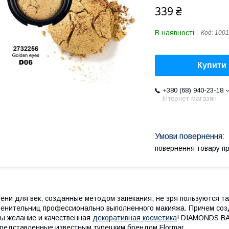
339 ₴
В наявності
Код:
1001
Купити
+380 (68) 940-23-18
Інтернет-магазин
повернення товару п
ени для век, созданные методом запекания, не зря пользуются т
енительниц профессионально выполненного макияжа. Причем соз
ы желание и качественная
декоративная косметика
! DIAMONDS B
редставленные известным турецким брендом Flormar.