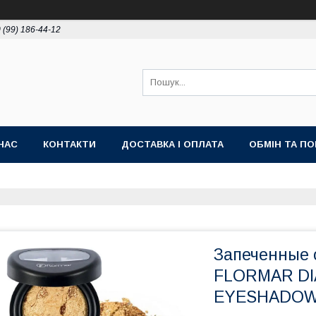
 (99) 186-44-12
НАС
КОНТАКТИ
ДОСТАВКА І ОПЛАТА
ОБМІН ТА П
Запеченные 
FLORMAR D
EYESHADOW, 