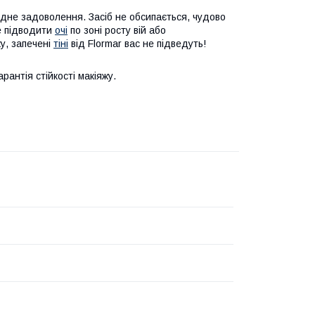
дне задоволення. Засіб не обсипається, чудово
те підводити
очі
по зоні росту вій або
у, запечені
тіні
від Flormar вас не підведуть!
рантія стійкості макіяжу.