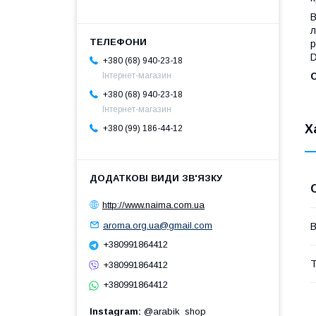
В
л
р
+380 (68) 940-23-18
С
Інтернет-магазин
+380 (68) 940-23-18
Інтернет-магазин
Х
+380 (99) 186-44-12
http://www.naima.com.ua
aroma.org.ua@gmail.com
В
+380991864412
Т
+380991864412
+380991864412
Instagram
@arabik_shop