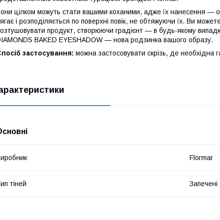
они цілком можуть стати вашими коханими, адже їх нанесення — о
ягає і розподіляється по поверхні повік, не обтяжуючи їх. Ви може
озтушовувати продукт, створюючи градієнт — в будь-якому випадк
DIAMONDS BAKED EYESHADOW — нова родзинка вашого образу.
посіб застосування:
можна застосовувати скрізь, де необхідна га
арактеристики
Основні
иробник
Flormar
ип тіней
Запечені