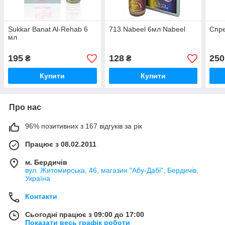
Sukkar Banat Al-Rehab 6
713 Nabeel 6мл Nabeel
Спр
мл
195
128
250
₴
₴
Купити
Купити
Про нас
96% позитивних з 167 відгуків за рік
Працює з 08.02.2011
м. Бердичів
вул. Житомирська, 46, магазин "Абу-Дабі", Бердичів,
Україна
Контакти
Сьогодні працює з 09:00 до 17:00
Показати весь графік роботи