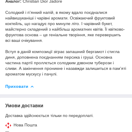
Аналог:
Christian Dior Jadore
Солодкий і п'янкий напій, в якому вдало поєдналися
найвишуканіші і чарівні аромати. Освіжаючий фруктовий
коктейль, що нагадує про минуле літо. І чарівний букет,
майстерно складений з найбільш ароматних квітів. Її квітково-
фруктова основа – це геніальне творіння, яке перевершить
всі ваші очікування.
Вступ в даній композиції зіграє запашний бергамот і стигла
диня, доповнена поєднанням персика і груші. Основна
частина партії проллється солодким дзвоном туберози і
сливи. А закінчення проникне і назавжди залишиться в пам'яті
ароматом мускусу і пачулі.
Приховати
Умови доставки
Доставка здійснюється тільки по передоплаті.
Нова Пошта