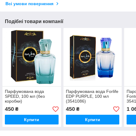
Всі умови повернення
Подібні товари компанії
Парфумована вода
Парфумована вода Forlife
Пар
SPEED, 100 мл (без
EDP PURPLE, 100 мл
Font
коробки)
(3541086)
354
450
450
1 0
₴
₴
Купити
Купити