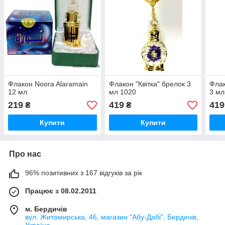
Флакон Noora Alaramain
Флакон "Квітка" брелок 3
Флак
12 мл
мл 1020
3 мл
219
419
419
₴
₴
Купити
Купити
Про нас
96% позитивних з 167 відгуків за рік
Працює з 08.02.2011
м. Бердичів
вул. Житомирська, 46, магазин "Абу-Дабі", Бердичів,