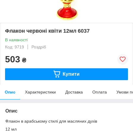
Флакон червоні квіти 12мл 6037
В наявності
Код: 9719
Роздріб
503
₴
Купити
Опис
Характеристики
Доставка
Оплата
Умови п
Опис
Флакон в арабському стилі для масляних духів
12 мл