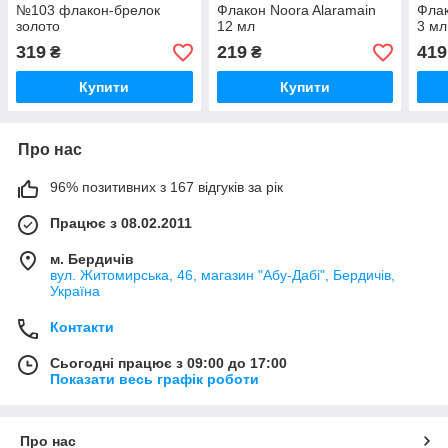
№103 флакон-брелок
Флакон Noora Alaramain
Флак
золото
12 мл
3 мл
319
219
419
₴
₴
Купити
Купити
Про нас
96% позитивних з 167 відгуків за рік
Працює з 08.02.2011
м. Бердичів
вул. Житомирська, 46, магазин "Абу-Дабі", Бердичів,
Україна
Контакти
Сьогодні працює з 09:00 до 17:00
Показати весь графік роботи
Про нас