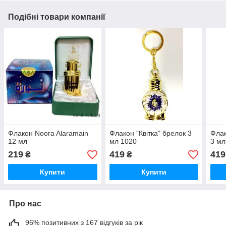
Подібні товари компанії
Флакон Noora Alaramain
Флакон "Квітка" брелок 3
Флак
12 мл
мл 1020
3 мл
219
419
419
₴
₴
Купити
Купити
Про нас
96% позитивних з 167 відгуків за рік