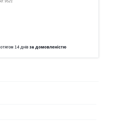
од:
9521
ротягом 14 днів
за домовленістю