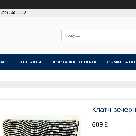
 (99) 186-44-12
НАС
КОНТАКТИ
ДОСТАВКА І ОПЛАТА
ОБМІН ТА П
Клатч вечерн
609 ₴