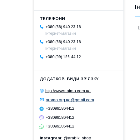
І
+380 (68) 940-23-18
Ц
Інтернет-магазин
+380 (68) 940-23-18
Інтернет-магазин
+380 (99) 186-44-12
http://www.naima.com.ua
aroma.org.ua@gmail.com
+380991864412
+380991864412
+380991864412
Instagram
@arabik_shop