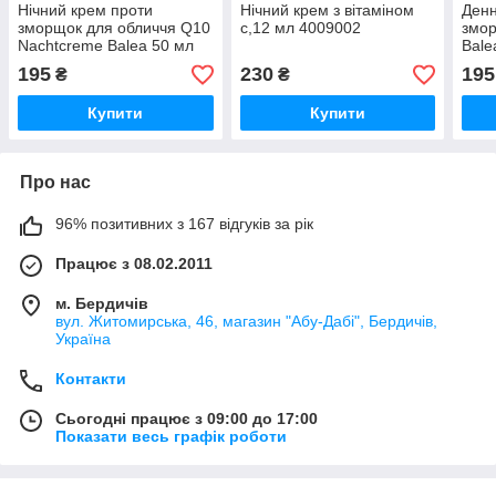
Нічний крем проти
Нічний крем з вітаміном
Денн
зморщок для обличчя Q10
с,12 мл 4009002
змор
Nachtcreme Balea 50 мл
Bale
195
230
195
₴
₴
Купити
Купити
Про нас
96% позитивних з 167 відгуків за рік
Працює з 08.02.2011
м. Бердичів
вул. Житомирська, 46, магазин "Абу-Дабі", Бердичів,
Україна
Контакти
Сьогодні працює з 09:00 до 17:00
Показати весь графік роботи