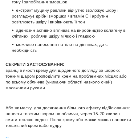
тону і запобігання зморшок
екстракт муцину равлики відчутно зволожує шкіру і
розгладжує дрібні зморшки • вітамін С і арбутин
освітлюють шкіру і вирівнюють її тон
аденозин активно впливає на виробництво колагену в
клітинах, роблячи шкіру м'якою і гладкою
можливо нанесення на тіло на ділянках, де є
необхідність
СЕКРЕТИ ЗАСТОСУВАННЯ:
вранці в якості крему для щоденного догляду за шкірою:
тонким шаром розподілити крем на проблемних місцях або
по всьому обличчю (уникаючи області навколо очей)
масажними рухами.
Або як маску, для досягнення більшого ефекту відбілювання:
нанести товстим шаром на обличчя, через 15-20 хвилин
змити теплою водою. Після крему або маски можна наносити
тональний крем і/або пудру.