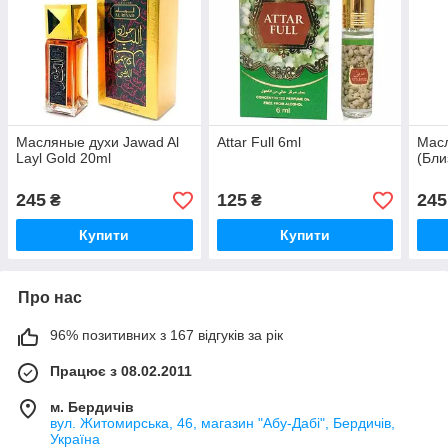
Масляные духи Jawad Al
Attar Full 6ml
Масл
Layl Gold 20ml
(Бли
245
125
245
₴
₴
Купити
Купити
Про нас
96% позитивних з 167 відгуків за рік
Працює з 08.02.2011
м. Бердичів
вул. Житомирська, 46, магазин "Абу-Дабі", Бердичів,
Україна