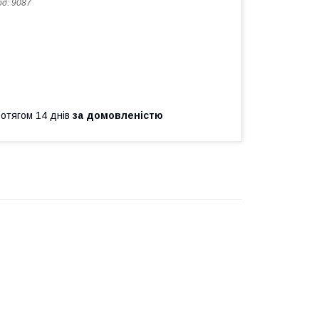
од:
9087
ротягом 14 днів
за домовленістю