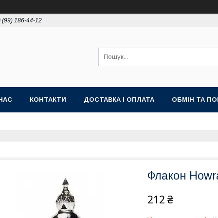
 (99) 186-44-12
НАС
КОНТАКТИ
ДОСТАВКА І ОПЛАТА
ОБМІН ТА П
Флакон Howra
212 ₴