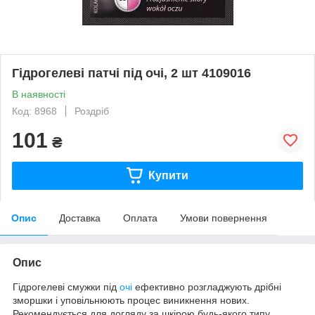
Гідрогелеві патчі під очі, 2 шт 4109016
В наявності
Код: 8968
Роздріб
101
₴
Купити
Опис
Доставка
Оплата
Умови повернення
Опис
Гідрогелеві смужки під
очі
ефективно розгладжують дрібні
зморшки і уповільнюють процес виникнення нових.
Рекомендується для догляду за шкірою будь-якого типу