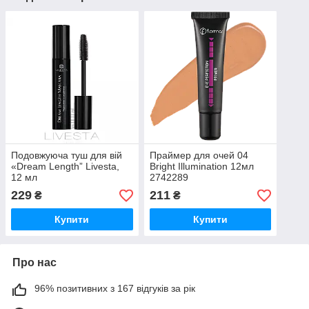
Подовжуюча туш для вій
Праймер для очей 04
«Dream Length” Livesta,
Bright Illumination 12мл
12 мл
2742289
229
211
₴
₴
Купити
Купити
Про нас
96% позитивних з 167 відгуків за рік