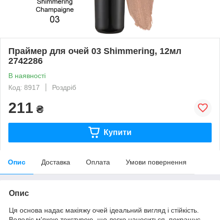
Праймер для очей 03 Shimmering, 12мл
2742286
В наявності
Код: 8917
Роздріб
211
₴
Купити
Опис
Доставка
Оплата
Умови повернення
Опис
Ця основа надає макіяжу очей ідеальний вигляд і стійкість.
Володіє м'якою текстурою, що легко наноситься, покращує