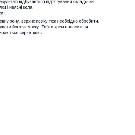
зультаті відбувається підтягування складочки
ки і неясні кола.
кт.
певну зону, верхнє повіку теж необхідно обробити.
вати його як маску. Тобто крем наноситься
бираються серветкою.