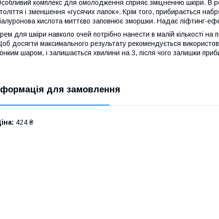
собливий комплекс для омолодження сприяє зміцненню шкіри. В ре
толіття і зменшення «гусячих лапок». Крім того, прибирається набря
іалуронова кислота миттєво заповнює зморшки. Надає ліфтинг-ефе
рем для шкіри навколо очей потрібно нанести в малій кількості на 
об досягти максимального результату рекомендується використову
онким шаром, і залишається хвилини на 3, після чого залишки при
нформація для замовлення
іна:
424 ₴