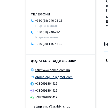
О
с
Г
К
+380 (68) 940-23-18
Щ
т
Інтернет-магазин
+380 (68) 940-23-18
Інтернет-магазин
І
+380 (99) 186-44-12
Ц
http://www.naima.com.ua
aroma.org.ua@gmail.com
+380991864412
+380991864412
+380991864412
Instagram
@arabik_shop