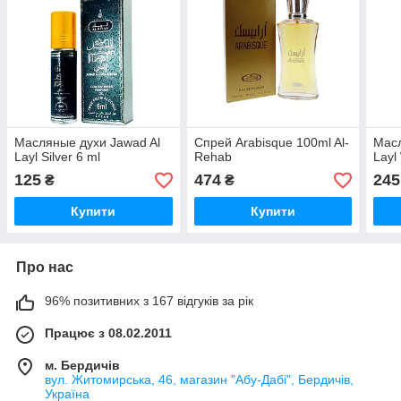
Масляные духи Jawad Al
Спрей Arabisque 100ml Al-
Масл
Layl Silver 6 ml
Rehab
Layl
125
474
245
₴
₴
Купити
Купити
Про нас
96% позитивних з 167 відгуків за рік
Працює з 08.02.2011
м. Бердичів
вул. Житомирська, 46, магазин "Абу-Дабі", Бердичів,
Україна