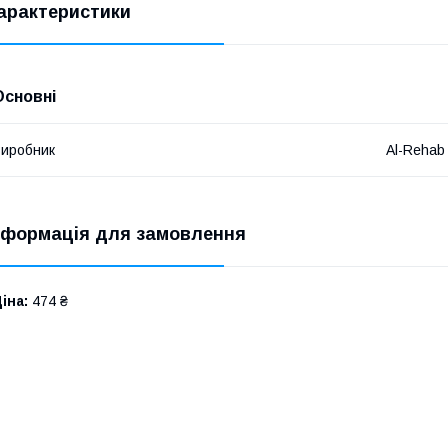
арактеристики
Основні
иробник
Al-Rehab
нформація для замовлення
іна:
474 ₴