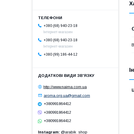
Х
+380 (68) 940-23-18
Інтернет-магазин
+380 (68) 940-23-18
В
Інтернет-магазин
+380 (99) 186-44-12
І
http://www.naima.com.ua
Ц
aroma.org.ua@gmail.com
+380991864412
+380991864412
+380991864412
Instagram
@arabik_shop