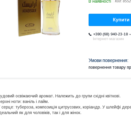
В наявності
Код:
8552
Купити
+380 (68) 940-23-18
Інтернет-магазин
повернення товару п
удовий освіжаючий аромат. Належить до групи східні квіткові.
ерхні ноти: ваніль і лайм.
 серце: тубероза, композиція цитрусових, коріандр. У шлейфі дерев
деальний як для чоловіків, так і для жінок.