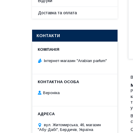
Відгуки
Доставка та оплата
КОНТАКТИ
Інтернет-магазин "Arabian parfum"
В
Р
Вероніка
к
т
у
В
с
вул. Житомирська, 46, магазин
С
"Абу-Дабі", Бердичів, Україна