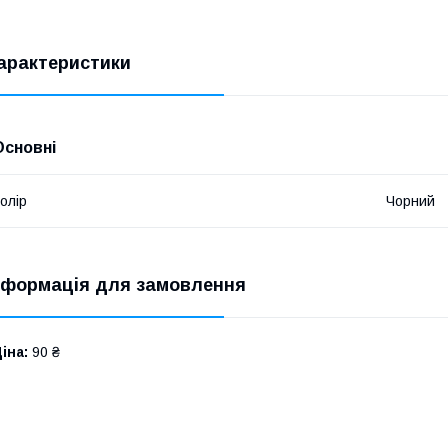
арактеристики
Основні
олір
Чорний
нформація для замовлення
іна:
90 ₴