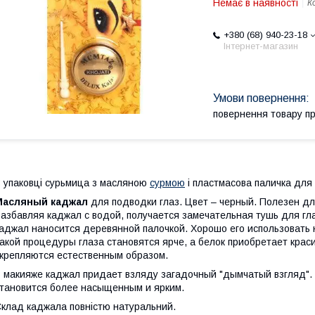
Немає в наявності
К
+380 (68) 940-23-18
Інтернет-магазин
повернення товару п
 упаковці сурьмица з масляною
сурмою
і пластмасова паличка для
Масляный каджал
для подводки глаз. Цвет – черный. Полезен дл
азбавляя каджал с водой, получается замечательная тушь для гла
аджал наносится деревянной палочкой. Хорошо его использовать н
акой процедуры глаза становятся ярче, а белок приобретает крас
крепляются естественным образом.
 макияже каджал придает взляду загадочный "дымчатый взгляд".
тановится более насыщенным и ярким.
клад каджала повністю натуральний.