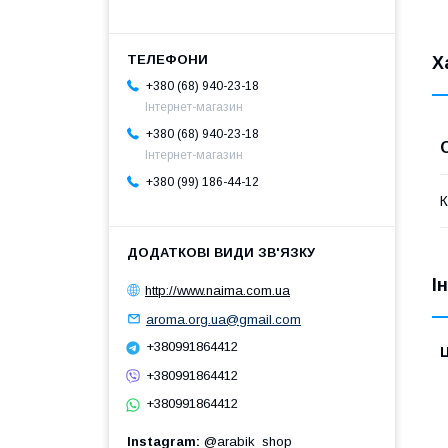
Х
+380 (68) 940-23-18
Інтернет-магазин
+380 (68) 940-23-18
Інтернет-магазин
+380 (99) 186-44-12
К
І
http://www.naima.com.ua
aroma.org.ua@gmail.com
+380991864412
Ц
+380991864412
+380991864412
Instagram
@arabik_shop