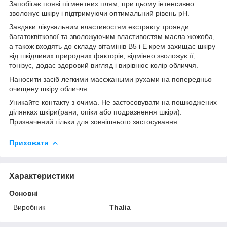
Запобігає появі пігментних плям, при цьому інтенсивно
зволожує шкіру і підтримуючи оптимальний рівень pH.
Завдяки лікувальним властивостям екстракту троянди
багатоквіткової та зволожуючим властивостям масла жожоба,
а також входять до складу вітамінів В5 і Е крем захищає шкіру
від шкідливих природних факторів, відмінно зволожує її,
тонізує, додає здоровий вигляд і вирівнює колір обличчя.
Наносити засіб легкими массжаными рухами на попередньо
очищену шкіру обличчя.
Уникайте контакту з очима. Не застосовувати на пошкоджених
ділянках шкіри(рани, опіки або подразнення шкіри).
Призначений тільки для зовнішнього застосування.
Приховати
Характеристики
Основні
Виробник
Thalia