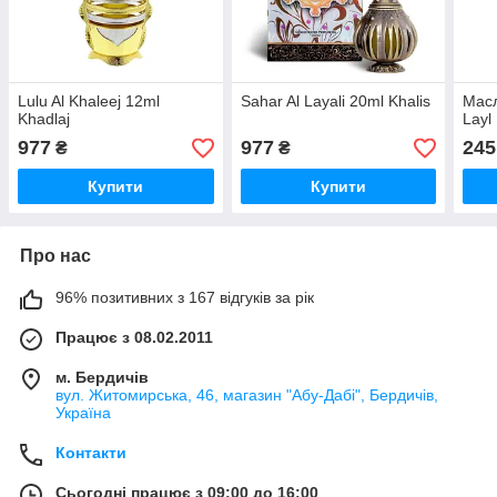
Lulu Al Khaleej 12ml
Sahar Al Layali 20ml Khalis
Масл
Khadlaj
Layl
977
977
245
₴
₴
Купити
Купити
Про нас
96% позитивних з 167 відгуків за рік
Працює з 08.02.2011
м. Бердичів
вул. Житомирська, 46, магазин "Абу-Дабі", Бердичів,
Україна
Контакти
Сьогодні працює з 09:00 до 16:00