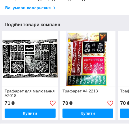
Всі умови повернення
Подібні товари компанії
Трафарет для малювання
Трафарет А4 2213
Траф
А2018
71
70
70
₴
₴
Купити
Купити