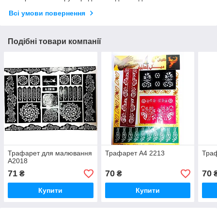
Всі умови повернення
Подібні товари компанії
Трафарет для малювання
Трафарет А4 2213
Траф
А2018
71
70
70
₴
₴
Купити
Купити