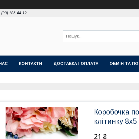
 (99) 186-44-12
НАС
КОНТАКТИ
ДОСТАВКА І ОПЛАТА
ОБМІН ТА П
Коробочка п
клітинку 8х5
21 ₴