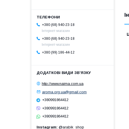
І
+380 (68) 940-23-18
Інтернет-магазин
Ц
+380 (68) 940-23-18
Інтернет-магазин
+380 (99) 186-44-12
http://www.naima.com.ua
aroma.org.ua@gmail.com
+380991864412
+380991864412
+380991864412
Instagram
@arabik_shop