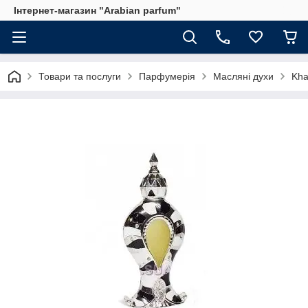
Інтернет-магазин "Arabian parfum"
Товари та послуги
Парфумерія
Масляні духи
Kha