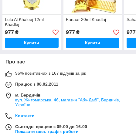
Lulu Al Khaleej 12ml
Fanaar 20ml Khadlaj
Saha
Khadlaj
977
977
977
₴
₴
Купити
Купити
Про нас
96% позитивних з 167 відгуків за рік
Працює з 08.02.2011
м. Бердичів
вул. Житомирська, 46, магазин "Абу-Дабі", Бердичів,
Україна
Контакти
Сьогодні працює з 09:00 до 16:00
Показати весь графік роботи