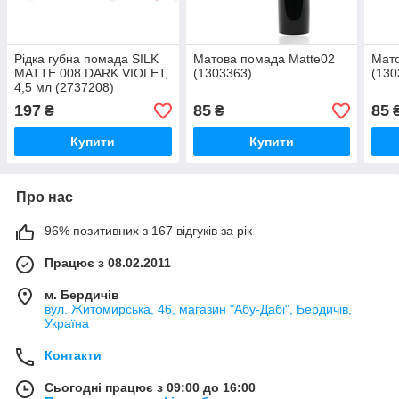
Рідка губна помада SILK
Матова помада Matte02
Мато
MATTE 008 DARK VIOLET,
(1303363)
(130
4,5 мл (2737208)
197
85
85
₴
₴
Купити
Купити
Про нас
96% позитивних з 167 відгуків за рік
Працює з 08.02.2011
м. Бердичів
вул. Житомирська, 46, магазин "Абу-Дабі", Бердичів,
Україна
Контакти
Сьогодні працює з 09:00 до 16:00