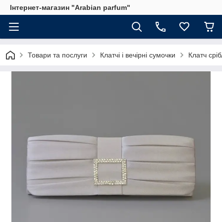
Інтернет-магазин "Arabian parfum"
Товари та послуги
Клатчі і вечірні сумочки
Клатч срі