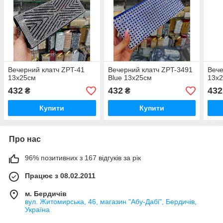
Вечерний клатч ZPT-41
Вечерний клатч ZPT-3491
Вече
13х25см
Blue 13х25см
13х
432
432
432
₴
₴
Купити
Купити
Про нас
96% позитивних з 167 відгуків за рік
Працює з 08.02.2011
м. Бердичів
вул. Житомирська, 46, магазин "Абу-Дабі", Бердичів,
Україна