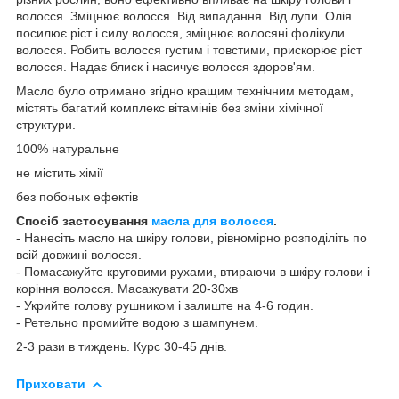
волосся. Зміцнює волосся. Від випадання. Від лупи. Олія
посилює ріст і силу волосся, зміцнює волосяні фолікули
волосся. Робить волосся густим і товстими, прискорює ріст
волосся. Надає блиск і насичує волосся здоров'ям.
Масло було отримано згідно кращим технічним методам,
містять багатий комплекс вітамінів без зміни хімічної
структури.
100% натуральне
не містить хімії
без побоных ефектів
Спосіб застосування
масла для волосся
.
- Нанесіть масло на шкіру голови, рівномірно розподіліть по
всій довжині волосся.
- Помасажуйте круговими рухами, втираючи в шкіру голови і
коріння волосся. Масажувати 20-30хв
- Укрийте голову рушником і залиште на 4-6 годин.
- Ретельно промийте водою з шампунем.
2-3 рази в тиждень. Курс 30-45 днів.
Приховати