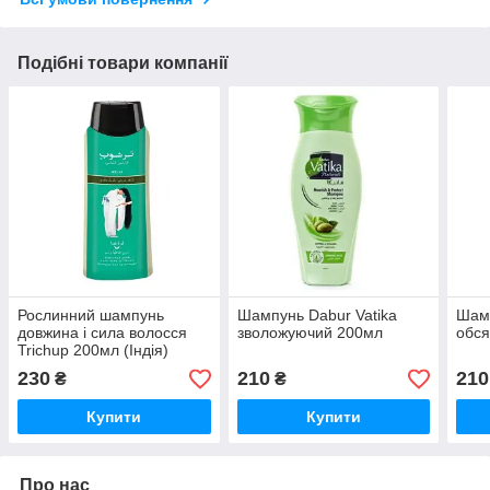
Подібні товари компанії
Рослинний шампунь
Шампунь Dabur Vatika
Шам
довжина і сила волосся
зволожуючий 200мл
обся
Trichup 200мл (Індія)
230
210
210
₴
₴
Купити
Купити
Про нас