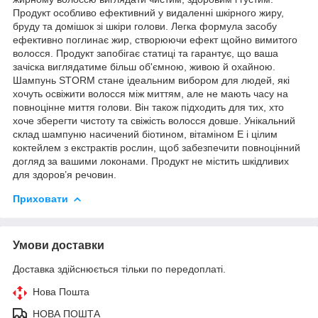
Продукт особливо ефективний у видаленні шкірного жиру,
бруду та домішок зі шкіри голови. Легка формула засобу
ефективно поглинає жир, створюючи ефект щойно вимитого
волосся. Продукт запобігає статиці та гарантує, що ваша
зачіска виглядатиме більш об'ємною, живою й охайною.
Шампунь STORM стане ідеальним вибором для людей, які
хочуть освіжити волосся між миттям, але не мають часу на
повноцінне миття голови. Він також підходить для тих, хто
хоче зберегти чистоту та свіжість волосся довше. Унікальний
склад шампуню насичений біотином, вітаміном Е і цілим
коктейлем з екстрактів рослин, щоб забезпечити повноцінний
догляд за вашими локонами. Продукт не містить шкідливих
для здоров’я речовин.
Приховати
Умови доставки
Доставка здійснюється тільки по передоплаті.
Нова Пошта
НОВА ПОШТА