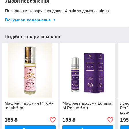
Умови повернення
Повернення товару впродовж 14 днів за домовленістю
Всі умови повернення
Подібні товари компанії
Масляні парфуми Pink Al-
Масляні парфуми Lumina
Жіно
rehab 6 ml
Al Rehab 6мл
Perf
ідеа
165
195
195
₴
₴