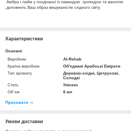
Амбра і лайм у поєднанні із лавандою ,трояндою та ваніллю
,доповнить Ваш образ вишуканістю східного світу.
Характеристики
Основні
Виробник
Al-Rehab
Країна виробник
Об'єднані Арабські Емірати
Тип аромату
Деревно-східні, Цитрусові,
Солодкі
Стать
Унісекс
Об`єм
6 мл
Приховати
Умови доставки