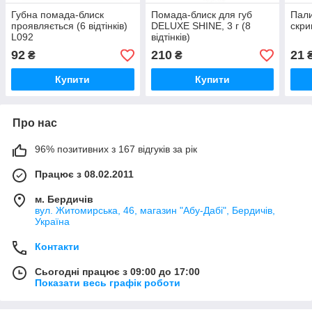
Губна помада-блиск
Помада-блиск для губ
Пали
проявляється (6 відтінків)
DELUXE SHINE, 3 г (8
скри
L092
відтінків)
92
210
21
₴
₴
Купити
Купити
Про нас
96% позитивних з 167 відгуків за рік
Працює з 08.02.2011
м. Бердичів
вул. Житомирська, 46, магазин "Абу-Дабі", Бердичів,
Україна
Контакти
Сьогодні працює з 09:00 до 17:00
Показати весь графік роботи